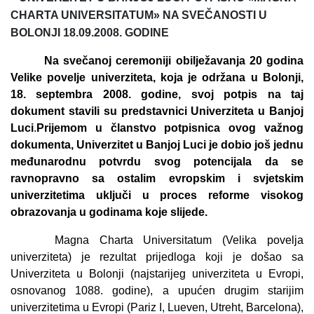
CHARTA UNIVERSITATUM
» NA SVEČANOSTI U
BOLONJI 18.09.2008. GODINE
Na svečanoj ceremoniji obilježavanja 20 godina
Velike povelje univerziteta, koja je održana u Bolonji,
18. septembra 2008. godine, svoj potpis na taj
dokument stavili su predstavnici Univerziteta u Banjoj
Luci
.
Prijemom u članstvo potpisnica ovog važnog
dokumenta, Univerzitet u Banjoj Luci je dobio još jednu
međunarodnu potvrdu svog potencijala da se
ravnopravno sa ostalim evropskim i svjetskim
univerzitetima uključi u proces reform
e
visokog
obrazovanja u godinama koje slijede.
Magna Charta Universitatum
(Velika povelja
univerziteta) je rezultat prijedloga koji je došao sa
Univerziteta u Bolonji (najstarijeg univerziteta u Evropi,
osnovanog 1088. godine), a upućen drugim starijim
univerzitetima u Evropi (Pariz
I
, Lueven, Utreht, Barcelona),