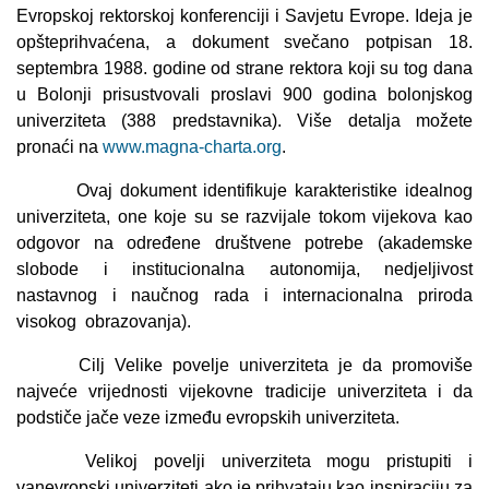
Evropskoj rektorskoj konferenciji i Savjetu Evrope. Ideja je
opšteprihvaćena, a dokument svečano potpisan 18.
septembra 1988. godine od strane rektora koji su tog dana
u Bolonji prisustvovali proslavi 900 godina bolonjskog
univerziteta (388 predstavnika). Više detalja možete
pronaći na
www.magna-charta.org
.
Ovaj dokument identifikuje karakteristike idealnog
univerziteta, one koje su se razvijale tokom vijekova kao
odgovor na određene društvene potrebe (akademske
slobode i institucionalna autonomija, nedjeljivost
nastavnog i naučnog rada i internacionalna priroda
visokog
obrazovanja).
Cilj Velike povelje univerziteta je da promoviše
najveće vrijednosti vijekovne tradicije univerziteta i da
podstiče jače veze između evropskih univerziteta.
Velikoj povelji univerziteta mogu pristupiti i
vanevropski univerziteti ako je prihvataju kao inspiraciju za