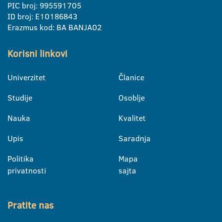
PIC broj: 995591705
ID broj: E10186843
Erazmus kod: BA BANJA02
Korisni linkovi
Univerzitet
Članice
Studije
Osoblje
Nauka
Kvalitet
Upis
Saradnja
Politika
Mapa
privatnosti
sajta
Pratite nas