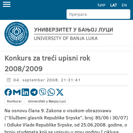
ЋИР
LAT
EN
Konkurs za treći upisni rok
2008/2009
04. septembar 2008. 21:31:41
Konkursi
Univerzitet u Banjoj Luci
Na osnovu člana 9. Zakona o visokom obrazovawu
(“Službeni glasnik Republike Srpske”, broj: 85/06 i 30/07)
i Odluke Vlade Republike Srpske, od 25.06.2008. godine, o
broju studenata koji se upisuju u prvu godinu I ciklusa