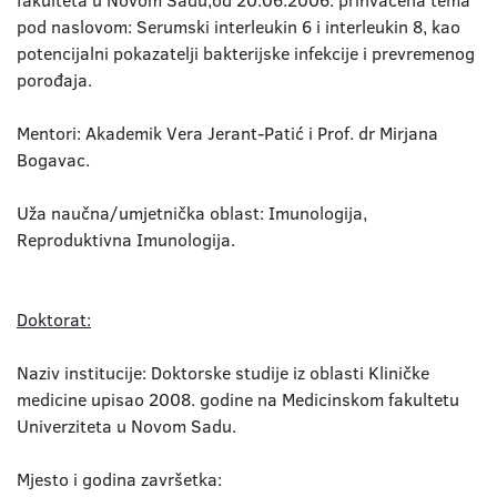
fakulteta u Novom Sadu,od 20.06.2006. prihvaćena tema
pod naslovom: Serumski interleukin 6 i interleukin 8, kao
potencijalni pokazatelji bakterijske infekcije i prevremenog
porođaja.
Mentori: Akademik Vera Jerant-Patić i Prof. dr Mirjana
Bogavac.
Uža naučna/umjetnička oblast: Imunologija,
Reproduktivna Imunologija.
Doktorat:
Naziv institucije: Doktorske studije iz oblasti Kliničke
medicine upisao 2008. godine na Medicinskom fakultetu
Univerziteta u Novom Sadu.
Mjesto i godina završetka: