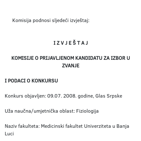
Komisija podnosi sljedeći izvještaj:
I Z V J E Š T A J
KOMISIJE O PRIJAVLJENOM KANDIDATU ZA IZBOR U
ZVANJE
I PODACI O KONKURSU
Konkurs objavljen: 09.07. 2008. godine, Glas Srpske
Uža naučna/umjetnička oblast: Fiziologija
Naziv fakulteta: Medicinski fakultet Univerziteta u Banja
Luci