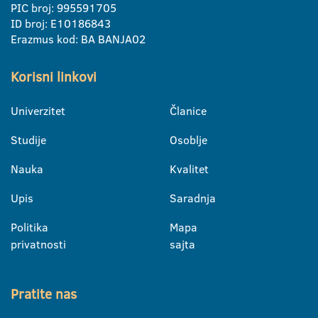
PIC broj: 995591705
ID broj: E10186843
Erazmus kod: BA BANJA02
Korisni linkovi
Univerzitet
Članice
Studije
Osoblje
Nauka
Kvalitet
Upis
Saradnja
Politika
Mapa
privatnosti
sajta
Pratite nas