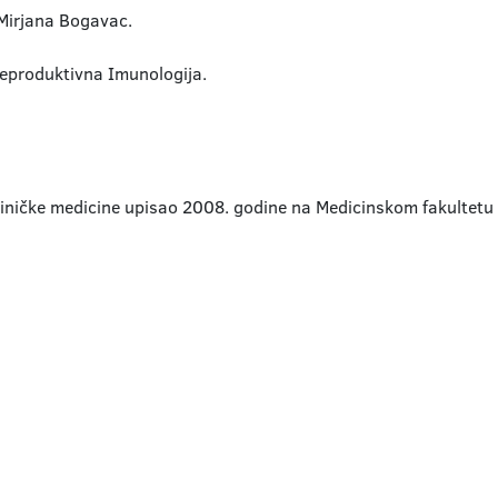
 Mirjana Bogavac.
eproduktivna Imunologija.
i Kliničke medicine upisao 2008. godine na Medicinskom fakultet