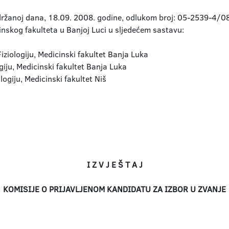
održanoj dana, 18.09. 2008. godine, odlukom broj: 05-2539-4/08 
cinskog fakulteta u Banjoj Luci u sljedećem sastavu:
ziologiju, Medicinski fakultet Banja Luka
giju, Medicinski fakultet Banja Luka
logiju, Medicinski fakultet Niš
I Z V J E Š T A J
KOMISIJE O PRIJAVLJENOM KANDIDATU ZA IZBOR U ZVANJE