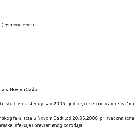
5 ( osamnulapet)
iteta u Novom Sadu
ke studije-master upisao 2005. godine, rok za odbranu završno
nskog fakulteta u Novom Sadu,od 20.06.2006. prihvaćena tema 
erijske infekcije i prevremenog porođaja.