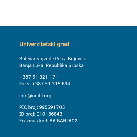
3. Prof. dr Slavi
Univerzitetski grad
Bulevar vojvode Petra Bojovića
Banja Luka, Republika Srpska
+387 51 321 171
Faks: +387 51 315 694
info@unibl.org
PIC broj: 995591705
ID broj: E10186843
Erazmus kod: BA BANJA02