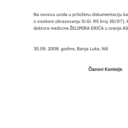
Na osnovu uvida u priloženu dokumentaciju kao
o visokom obrazovanju Sl.Gl. RS broj 30/07), 
doktora medicine ŽELIMIRA ERIĆA u zvanje AS
30.09. 2008. godine, Banja Luka, Niš
Članovi Komisije
:
1. Prof. dr Zvje
2. Prof. dr Ame