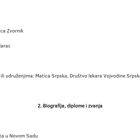
ica Zvornik
darac
ili udruženjima: Matica Srpska, Društvo lekara Vojvodine Srp
2. Biografija, diplome i zvanja
iteta u Novom Sadu