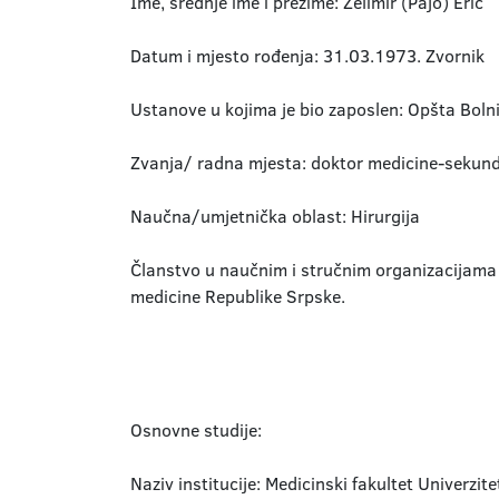
Ime, srednje ime i prezime: Želimir (Pajo) Erić
Datum i mjesto rođenja: 31.03.1973. Zvornik
Ustanove u kojima je bio zaposlen: Opšta Boln
Zvanja/ radna mjesta: doktor medicine-sekun
Naučna/umjetnička oblast: Hirurgija
Članstvo u naučnim i stručnim organizacijama 
medicine Republike Srpske.
Osnovne studije:
Naziv institucije: Medicinski fakultet Univerz