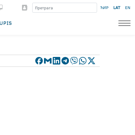
ЋИР
LAT
EN
UPIS