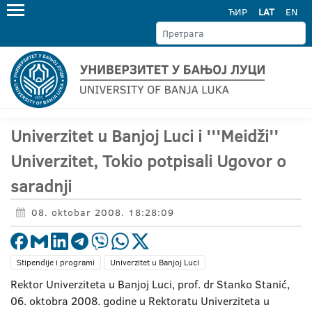
ЋИР
LAT
EN
Univerzitet u Banjoj Luci i '''Meidži''
Univerzitet, Tokio potpisali Ugovor o
saradnji
08. oktobar 2008. 18:28:09
Stipendije i programi
Univerzitet u Banjoj Luci
Rektor Univerziteta u Banjoj Luci, prof. dr Stanko Stanić,
06. oktobra 2008. godine u Rektoratu Univerziteta u