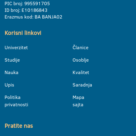
PIC broj: 995591705
ID broj: E10186843
Erazmus kod: BA BANJA02
Korisni linkovi
Univerzitet
Članice
Studije
Osoblje
Nauka
Kvalitet
Upis
Saradnja
Politika
Mapa
privatnosti
sajta
Pratite nas