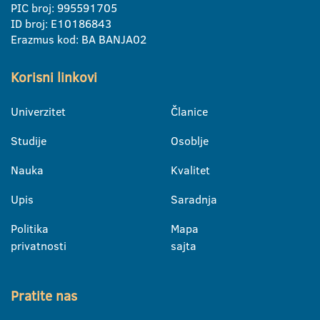
PIC broj: 995591705
ID broj: E10186843
Erazmus kod: BA BANJA02
Korisni linkovi
Univerzitet
Članice
Studije
Osoblje
Nauka
Kvalitet
Upis
Saradnja
Politika
Mapa
privatnosti
sajta
Pratite nas