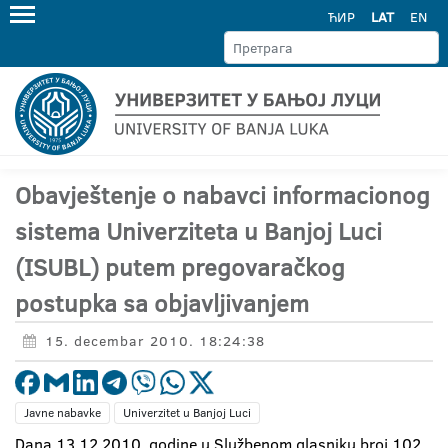
ЋИР
LAT
EN
Obavještenje o nabavci informacionog
sistema Univerziteta u Banjoj Luci
(ISUBL) putem pregovaračkog
postupka sa objavljivanjem
15. decembar 2010. 18:24:38
Javne nabavke
Univerzitet u Banjoj Luci
Dana 13.12.2010. godine u Službenom glasniku broj 102