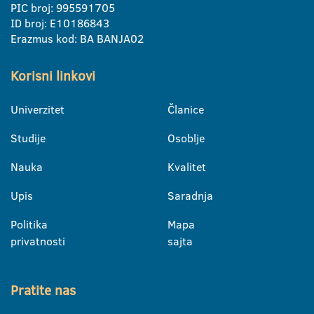
PIC broj: 995591705
ID broj: E10186843
Erazmus kod: BA BANJA02
Korisni linkovi
Univerzitet
Članice
Studije
Osoblje
Nauka
Kvalitet
Upis
Saradnja
Politika
Mapa
privatnosti
sajta
Pratite nas