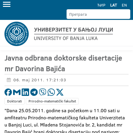
ЋИР
LAT
EN
Javna odbrana doktorske disertacije
mr Davorina Bajića
06. maj 2011. 17:21:03
Doktorati
Prirodno-matematički fakultet
"Dana 25.05.2011. godine sa početkom u 11.00 sati u
amfiteatru Prirodno-matematičkog fakulteta Univerziteta
u Banjoj Luci, ul. Mladena Stojanovića br. 2, kandidat mr
Davorin Bajić brani doktorsku disertaciju pod nazivom: