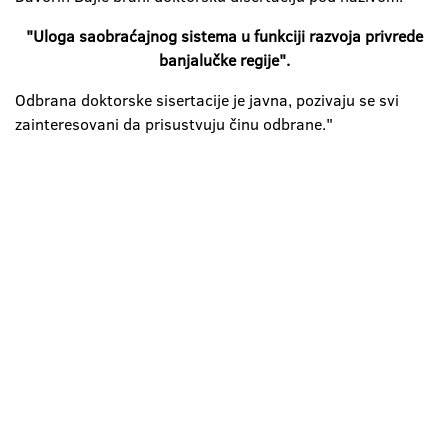
"Uloga saobraćajnog sistema u funkciji razvoja privrede
banjalučke regije".
Odbrana doktorske sisertacije je javna, pozivaju se svi
zainteresovani da prisustvuju činu odbrane."