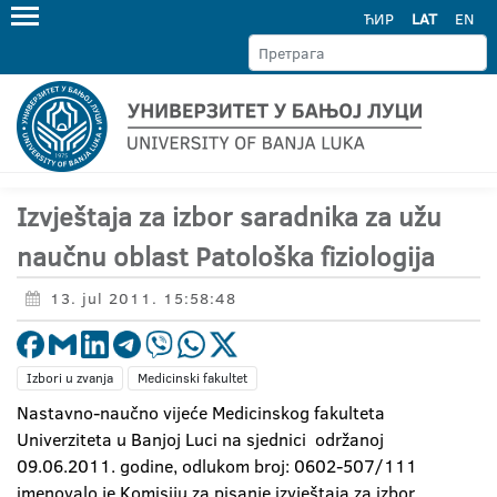
ЋИР
LAT
EN
Izvještaja za izbor saradnika za užu
naučnu oblast Patološka fiziologija
13. jul 2011. 15:58:48
Izbori u zvanja
Medicinski fakultet
Nastavno-naučno vijeće Medicinskog fakulteta
Univerziteta u Banjoj Luci na sjednici održanoj
09.06.2011. godine, odlukom broj: 0602-507/111
imenovalo je Komisiju za pisanje izvještaja za izbor