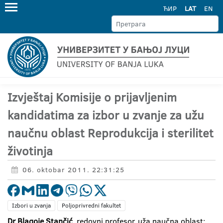
ЋИР
LAT
EN
Izvještaj Komisije o prijavljenim
kandidatima za izbor u zvanje za užu
naučnu oblast Reprodukcija i sterilitet
životinja
06. oktobar 2011. 22:31:25
Izbori u zvanja
Poljoprivredni fakultet
Dr Blagoje Stančić
, redovni profesor, uža naučna oblast: