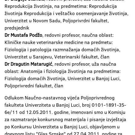
Reprodukcija životinja, na predmetima: Reprodukcija
životinja Reprodukcija i veštačko osemenjavanje životinja,
Univerzitet u Novom Sadu, Poljoprivrdni fakultet,
predsjednik
Dr Mustafa Podžo
, redovni profesor, naučna oblast:
Kliničke nauke veterinarske medicine na predmetu:
Fiziologija i patologija razmnažanja domaćih životinja,
Univerzitet u Sarajevu, Veterinarski fakultet, član
Dr Dragutin Matarugić
, redovni profesor, uža naučna
oblast: Anatomija i fiziologija životinja na predmetima:
Fiziologija domaćih životinja, Univerzitet u Banjoj Luci,
Poljoprivredni fakultet, član
Odlukom Naučno-nastavnog vijeća Poljoprivrednog
fakulteta Univerziteta u Banjoj Luci, broj 0101-1891-35-
6e/11 od 12.05.2011. godine, imenovani smo u Komisju
za razmatranje konkursnog materijala i pisanje izvještaja
po Konkursu Univerziteta u Banjoj Luci, objavljenom u
dnevnom listu "Glas Srpske" od 27.04.2011. godine za