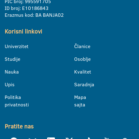
PIC broj: 995591705
ID broj: E10186843
Erazmus kod: BA BANJA02
Korisni linkovi
Univerzitet
Članice
Studije
Osoblje
Nauka
Kvalitet
Upis
Saradnja
Politika
Mapa
privatnosti
sajta
Pratite nas