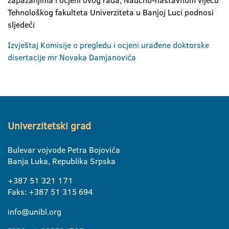
zapažanjima i ocjeni ovog rada, Naučno-nastavnom vijeću
Tehnološkog fakulteta Univerziteta u Banjoj Luci podnosi
sljedeći
Izvještaj Komisije o pregledu i ocjeni urađene doktorske
disertacije mr Novaka Damjanovića
Univerzitetski grad
Bulevar vojvode Petra Bojovića
Banja Luka, Republika Srpska
+387 51 321 171
Faks: +387 51 315 694
info@unibl.org