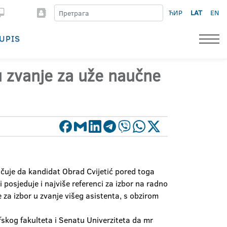
ЋИР
LAT
EN
UPIS
 u zvanje za uže naučne
učuje da kandidat Obrad Cvijetić pored toga
osjeduje i najviše referenci za izbor na radno
za izbor u zvanje višeg asistenta, s obzirom
skog fakulteta i Senatu Univerziteta da mr