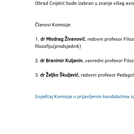
Obrad Cvijetić bude izabran u zvanje višeg asist
Članovi Komisije:
1.
dr Miodrag Živanović
, redovni profesor Filoz
filozofiju(predsjednik)
2.
dr Branimir Kuljanin
, vanredni profesor Filoz
3.
dr Željko Škuljević
, redovni profesor Pedagošk
Izvještaj Komisije o prijavljenim kandidatima za 