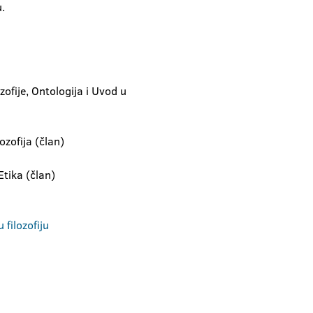
u.
zofije, Ontologija i Uvod u
ozofija (član)
Etika (član)
 filozofiju