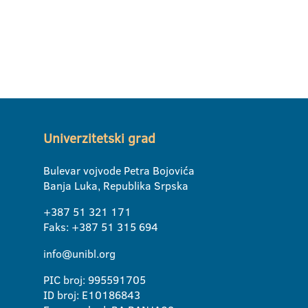
Univerzitetski grad
Bulevar vojvode Petra Bojovića
Banja Luka, Republika Srpska
+387 51 321 171
Faks: +387 51 315 694
info@unibl.org
PIC broj: 995591705
ID broj: E10186843