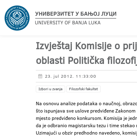
Izvještaj Komisije o pr
oblasti Politička filozofi
23. jul 2012. 11:33:00
Izbori u zvanja
Filozofski fakultet
Na osnovu analize podataka o naučnoj, obrazovn
što ispunjava sve uslove predviđene Zakonom o
mjesto predviđeno konkursom. Komisija je jedno
da je odbranio magistarsku tezu i time stekao n
Uzimajući u obzir predhodno navedeno, komisij