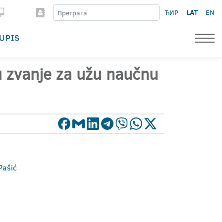
ЋИР
LAT
EN
UPIS
 u zvanje za užu naučnu
Pašić