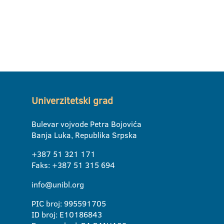
Univerzitetski grad
Bulevar vojvode Petra Bojovića
Banja Luka, Republika Srpska
+387 51 321 171
Faks: +387 51 315 694
info@unibl.org
PIC broj: 995591705
ID broj: E10186843