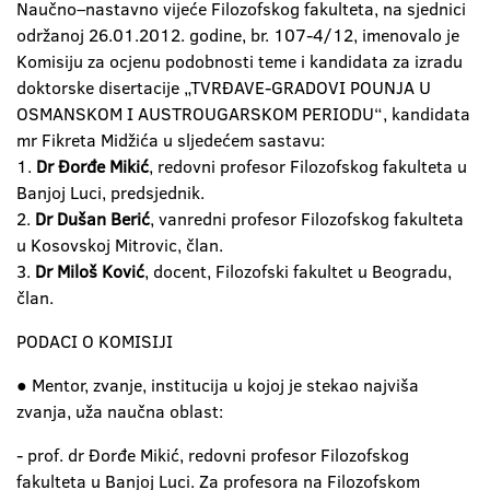
Naučno–nastavno vijeće Filozofskog fakulteta, na sjednici
održanoj 26.01.2012. godine, br. 107-4/12, imenovalo je
Komisiju za ocjenu podobnosti teme i kandidata za izradu
doktorske disertacije „TVRĐAVE-GRADOVI POUNJA U
OSMANSKOM I AUSTROUGARSKOM PERIODU“, kandidata
mr Fikreta Midžića u sljedećem sastavu:
1.
Dr Đorđe Mikić
, redovni profesor Filozofskog fakulteta u
Banjoj Luci, predsjednik.
2.
Dr Dušan Berić
, vanredni profesor Filozofskog fakulteta
u Kosovskoj Mitrovic, član.
3.
Dr Miloš Ković
, docent, Filozofski fakultet u Beogradu,
član.
PODACI O KOMISIJI
● Mentor, zvanje, institucija u kojoj je stekao najviša
zvanja, uža naučna oblast:
- prof. dr Đorđe Mikić, redovni profesor Filozofskog
fakulteta u Banjoj Luci. Za profesora na Filozofskom