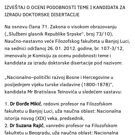
IZVEŠTAJ O OCENI PODOBNOSTI TEME I KANDIDATA ZA
IZRADU DOKTORSKE DISERTACIJE
Na osnovu člana 71. Zakona o visokom obrazovanju
(„Službeni glasnik Republike Srpske“, broj 73/10),
Naučno-nastavno veće Filozofskog fakulteta u Banjoj Luci,
na sednici održanoj 26. 01. 2012. godine, br. 107-3/12,
imenovalo je Komisiju za ocenu podobnosti teme i
kandidata za izradu doktorske disertacije pod nazivom:
„Nacionalno–politički razvoj Bosne i Hercegovine u
posljednjem vijeku turske vladavine (1800-1878)”,
kandidata Mr Bratislava Teinovića u sledećem sastavu:
1.
Dr Đorđe Mikić
, redovni profesor na Filozofskom
fakultetu u Banjoj Luci, uža naučna oblast: Nacionalna
istorija novog (XIX) veka, predsednik,
2.
Dr Suzana Rajić
, vanredni profesor na Filozofskom
fakultetu u Beogradu, uža naučna oblast: Nacionalna