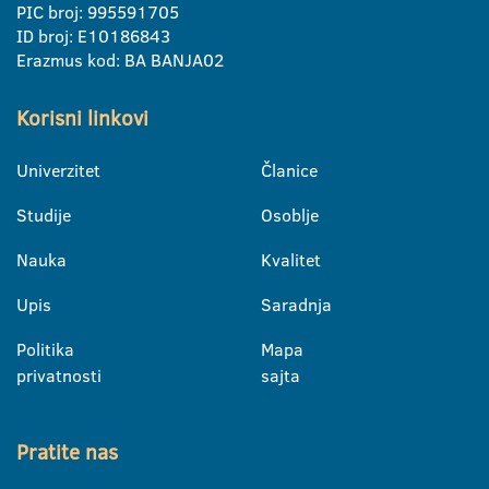
PIC broj: 995591705
ID broj: E10186843
Erazmus kod: BA BANJA02
Korisni linkovi
Univerzitet
Članice
Studije
Osoblje
Nauka
Kvalitet
Upis
Saradnja
Politika
Mapa
privatnosti
sajta
Pratite nas