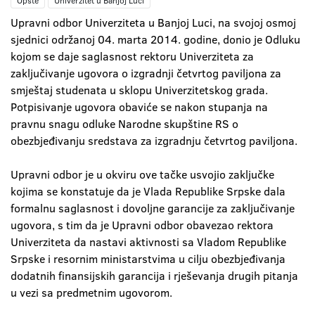
Opšte
Univerzitet u Banjoj Luci
Upravni odbor Univerziteta u Banjoj Luci, na svojoj osmoj
sjednici održanoj 04. marta 2014. godine, donio je Odluku
kojom se daje saglasnost rektoru Univerziteta za
zaključivanje ugovora o izgradnji četvrtog paviljona za
smještaj studenata u sklopu Univerzitetskog grada.
Potpisivanje ugovora obaviće se nakon stupanja na
pravnu snagu odluke Narodne skupštine RS o
obezbjeđivanju sredstava za izgradnju četvrtog paviljona.
Upravni odbor je u okviru ove tačke usvojio zaključke
kojima se konstatuje da je Vlada Republike Srpske dala
formalnu saglasnost i dovoljne garancije za zaključivanje
ugovora, s tim da je Upravni odbor obavezao rektora
Univerziteta da nastavi aktivnosti sa Vladom Republike
Srpske i resornim ministarstvima u cilju obezbjeđivanja
dodatnih finansijskih garancija i rješevanja drugih pitanja
u vezi sa predmetnim ugovorom.