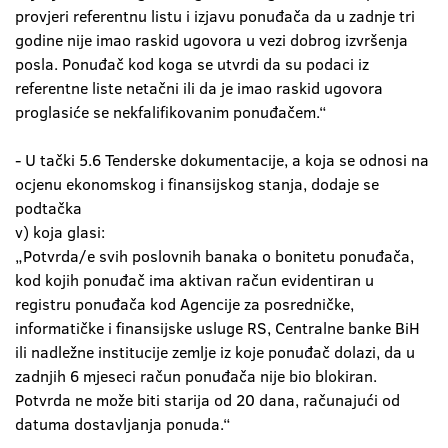
provjeri referentnu listu i izjavu ponuđača da u zadnje tri
godine nije imao raskid ugovora u vezi dobrog izvršenja
posla. Ponuđač kod koga se utvrdi da su podaci iz
referentne liste netačni ili da je imao raskid ugovora
proglasiće se nekfalifikovanim ponuđačem.“
- U tački 5.6 Tenderske dokumentacije, a koja se odnosi na
ocjenu ekonomskog i finansijskog stanja, dodaje se
podtačka
v) koja glasi:
„Potvrda/e svih poslovnih banaka o bonitetu ponuđača,
kod kojih ponuđač ima aktivan račun evidentiran u
registru ponuđača kod Agencije za posredničke,
informatičke i finansijske usluge RS, Centralne banke BiH
ili nadležne institucije zemlje iz koje ponuđač dolazi, da u
zadnjih 6 mjeseci račun ponuđača nije bio blokiran.
Potvrda ne može biti starija od 20 dana, računajući od
datuma dostavljanja ponuda.“