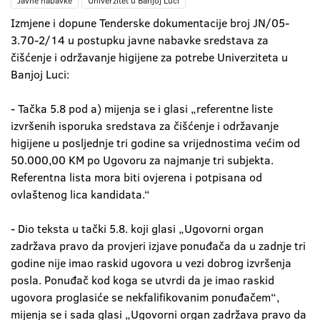
Javne nabavke
Univerzitet u Banjoj Luci
Izmjene i dopune Tenderske dokumentacije broj JN/05-
3.70-2/14 u postupku javne nabavke sredstava za
čišćenje i održavanje higijene za potrebe Univerziteta u
Banjoj Luci:
- Tačka 5.8 pod a) mijenja se i glasi „referentne liste
izvršenih isporuka sredstava za čišćenje i održavanje
higijene u posljednje tri godine sa vrijednostima većim od
50.000,00 KM po Ugovoru za najmanje tri subjekta.
Referentna lista mora biti ovjerena i potpisana od
ovlaštenog lica kandidata.“
- Dio teksta u tački 5.8. koji glasi „Ugovorni organ
zadržava pravo da provjeri izjave ponuđača da u zadnje tri
godine nije imao raskid ugovora u vezi dobrog izvršenja
posla. Ponuđač kod koga se utvrdi da je imao raskid
ugovora proglasiće se nekfalifikovanim ponuđačem“,
mijenja se i sada glasi „Ugovorni organ zadržava pravo da