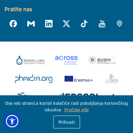
Pratite nas
Ova veb stranica koristi kolačiće radi poboljšanja korisničkog
iskustva.
Pročitaj više
Univerzitet u Banjoj Luci © 2026
Prihvati
Sva prava zadržana