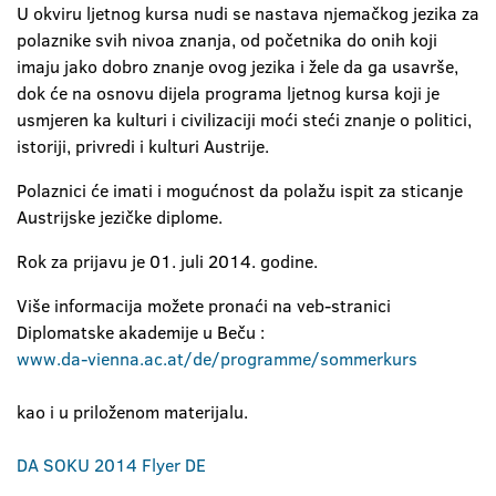
U okviru ljetnog kursa nudi se nastava njemačkog jezika za
polaznike svih nivoa znanja, od početnika do onih koji
imaju jako dobro znanje ovog jezika i žele da ga usavrše,
dok će na osnovu dijela programa ljetnog kursa koji je
usmjeren ka kulturi i civilizaciji moći steći znanje o politici,
istoriji, privredi i kulturi Austrije.
Polaznici će imati i mogućnost da polažu ispit za sticanje
Austrijske jezičke diplome.
Rok za prijavu je 01. juli 2014. godine.
Više informacija možete pronaći na veb-stranici
Diplomatske akademije u Beču :
www.da-vienna.ac.at/de/programme/sommerkurs
kao i u priloženom materijalu.
DA SOKU 2014 Flyer DE