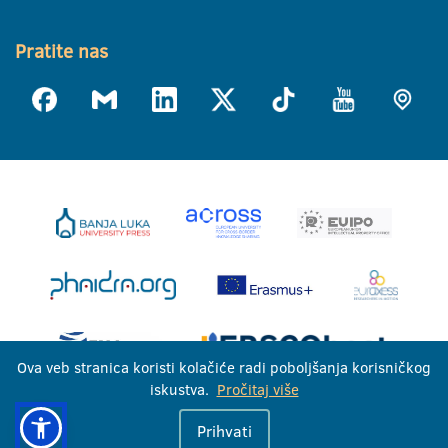
Pratite nas
Ova veb stranica koristi kolačiće radi poboljšanja korisničkog
iskustva.
Pročitaj više
Univerzitet u Banjoj Luci © 2026
Prihvati
Sva prava zadržana