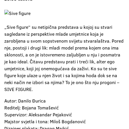
„Sive figure“ su netipična predstava u kojoj su stvari
sagledane iz perspektive mlade umjetnice koja je
zarobljena u svom sopstvenom svijetu stvaralaštva. Pored
nje, postoji i drugi lik: mladi model prema kojem ona ima
sklonosti, a on je istovremeno zaljubljen u nju i posmatra
je kao ideal. Čitavu predstavu prati i treći lik, alter ego
umjetnice, koji joj onemogućava da zaživi. Ko su te sive
figure koje ulaze u njen život i sa kojima hoda dok se na
neki način ne izbori sa njima? To je ono što nju progoni –
SIVE FIGURE.
Autor: Danilo Đurica
Reditelj: Bojana Tomašević
Supervizor: Aleksandar Pejaković
Majstor svjetla i tona: Miloš Bogdanović
Dizajner plakata: Dragan Majkić