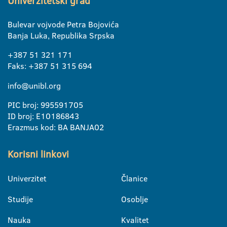
Univerzitetski grad
Bulevar vojvode Petra Bojovića
Banja Luka, Republika Srpska
+387 51 321 171
Faks: +387 51 315 694
info@unibl.org
PIC broj: 995591705
ID broj: E10186843
Erazmus kod: BA BANJA02
Korisni linkovi
Univerzitet
Članice
Studije
Osoblje
Nauka
Kvalitet