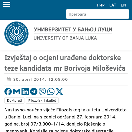
ЋИР
LAT
EN
Izvještaj o ocjeni urađene doktorske
teze kandidata mr Borivoja Miloševića
30. april 2014. 12:08:00
Doktorati
Filozofski fakultet
Nastavno-naučno vijeće Filozofskog fakulteta Univerziteta
u Banjoj Luci, na sjednici održanoj 27. februara 2014.
godine, broj 07/3.300-1/14. donijelo Rješenje o
imenovanju Komisije za ocjenu doktorske disertacije