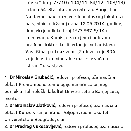
srpske“ broj: 73/10 i 104/11, 84/12 i 108/13)
i člana 54. Statuta Univerziteta u Banjoj Luci,
Nastavno-naučno vijeće Tehnološkog fakulteta
na sjednici održanoj dana 12.05.2014. godine,
donijelo je odluku broj 15/3.937-5/14 o
imenovanju Komisije za ocjenu i odbranu
urađene doktorske disertacije mr Ladislava
Vasilišina, pod nazivom: „Zadovoljenje RDA
vrijednosti za mineralne materije voća u
ishrani" u sastavu:
1.
Dr Miroslav Grubačić
, redovni profesor, uža naučna
oblast Prehrambene tehnologije namirnica biljnog
porijekla, Tehnološki fakultet Univerziteta u Banjoj Luci,
mentor
2.
Dr Branislav Zlatković
, redovni profesor, uža naučna
oblast Konzerviranje hrane, Poljoprivredni fakultet
Univerziteta u Beogradu, član
3.
Dr Predrag Vukosavljević
, redovni profesor, uža naučna