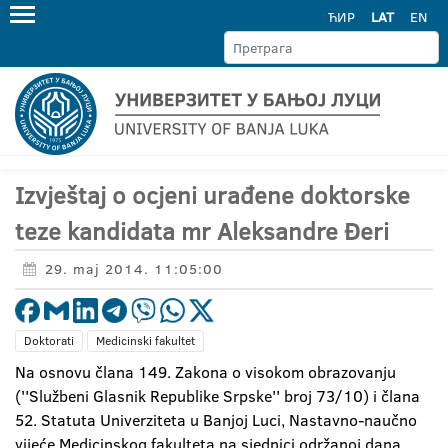
ЋИР
LAT
EN
Izvještaj o ocjeni urađene doktorske
teze kandidata mr Aleksandre Đeri
29. maj 2014. 11:05:00
Doktorati
Medicinski fakultet
Na osnovu člana 149. Zakona o visokom obrazovanju
(''Službeni Glasnik Republike Srpske'' broj 73/10) i člana
52. Statuta Univerziteta u Banjoj Luci, Nastavno-naučno
vijeće Medicinskog fakulteta na sjednici održanoj dana