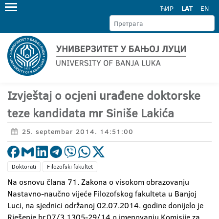
ЋИР
LAT
EN
Izvještaj o ocjeni urađene doktorske
teze kandidata mr Siniše Lakića
25. septembar 2014. 14:51:00
Doktorati
Filozofski fakultet
Na osnovu člana 71. Zakona o visokom obrazovanju
Nastavno-naučno vijeće Filozofskog fakulteta u Banjoj
Luci, na sjednici održanoj 02.07.2014. godine donijelo je
Rješenje br.07/3.1305-29/14 o imenovanju Komisije za