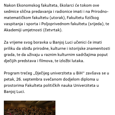
Nakon Ekonomskog fakulteta, školarci će tokom ove
sedmice slična predavanja i radionice imati i na Prirodno-
matematičkom fakultetu (utorak), Fakultetu fizičkog
vaspitanja i sporta i Poljoprivednom fakultetu (srijeda), te
Akademiji umjetnosti (četvrtak).
Za vrijeme svog boravka u Banjoj Luci učenici će imati
priliku da obiđu prirodne, kulturne i istorijske znamenitosti
grada, te da uživaju u raznim kulturnim sadržajima poput
dječijih predstava i filmova, te izložbi lutaka.
Program trećeg „Dječijeg univerziteta u BiH“ zavšava se u
petak, 26. septembra svečanom dodjelom diploma u
prostorima Fakulteta političkih nauka Univerziteta u
Banjoj Luci.