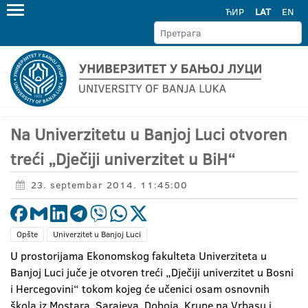
ЋИР
LAT
EN
Na Univerzitetu u Banjoj Luci otvoren
treći „Dječiji univerzitet u BiH“
23. septembar 2014. 11:45:00
Opšte
Univerzitet u Banjoj Luci
U prostorijama Ekonomskog fakulteta Univerziteta u
Banjoj Luci juče je otvoren treći „Dječiji univerzitet u Bosni
i Hercegovini“ tokom kojeg će učenici osam osnovnih
škola iz Mostara, Sarajeva, Doboja, Krupe na Vrbasu i