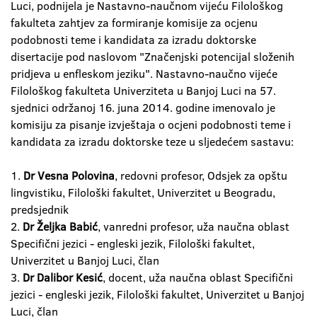
Luci, podnijela je Nastavno-naučnom vijeću Filološkog
fakulteta zahtjev za formiranje komisije za ocjenu
podobnosti teme i kandidata za izradu doktorske
disertacije pod naslovom "Značenjski potencijal složenih
pridjeva u enfleskom jeziku". Nastavno-naučno vijeće
Filološkog fakulteta Univerziteta u Banjoj Luci na 57.
sjednici održanoj 16. juna 2014. godine imenovalo je
komisiju za pisanje izvještaja o ocjeni podobnosti teme i
kandidata za izradu doktorske teze u sljedećem sastavu:
1.
Dr Vesna Polovina
, redovni profesor, Odsjek za opštu
lingvistiku, Filološki fakultet, Univerzitet u Beogradu,
predsjednik
2.
Dr Željka Babić
, vanredni profesor, uža naučna oblast
Specifični jezici - engleski jezik, Filološki fakultet,
Univerzitet u Banjoj Luci, član
3.
Dr Dalibor Kesić
, docent, uža naučna oblast Specifični
jezici - engleski jezik, Filološki fakultet, Univerzitet u Banjoj
Luci, član