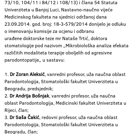
73/10, 104/11 i 84/12 i 108/13) i člana 54 Statuta
Univerziteta u Banjoj Luci, Nastavno-naučno vijeće
Medicinskog fakulteta na sjednici održanoj dana
23.09.2014. god. broj: 18-3-579/2014 donijelo je odluku
o imenovanju komisije za ocjenu i odbranu
urađene doktorske teze mr Nataše Trtić, doktora
stomatologije pod nazivom „Mikrobiološka analiza efekata
različitih modaliteta terapije oboljelih od agresivne
parodontopatije„ u sastavu:
1.
Dr Zoran Aleksić
, vanredni profesor, uža naučna oblast
Parodontologija, Stomatološki fakultet Univerziteta u
Beogradu, predsjednik;
2.
Dr Andrija Bošnjak
, vanredni profesor, uža naučna
oblast Parodontologija, Medicinski fakultet Univerziteta u
Rijeci, član;
3.
Dr Saša Čakić
, redovni profesor, uža naučna oblast
Parodontologija, Stomatološki fakultet Univerziteta u
Beogradu, član;