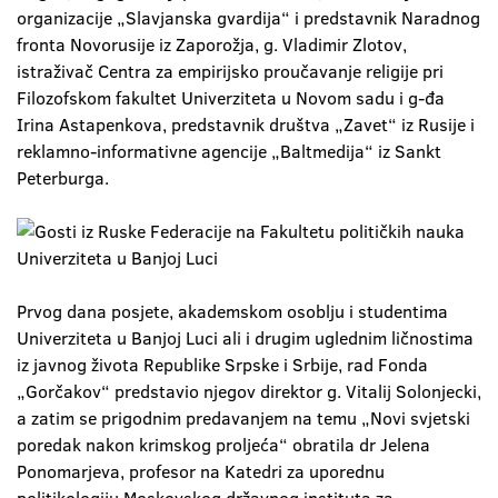
organizacije „Slavjanska gvardija“ i predstavnik Naradnog
fronta Novorusije iz Zaporožja, g. Vladimir Zlotov,
istraživač Centra za empirijsko proučavanje religije pri
Filozofskom fakultet Univerziteta u Novom sadu i g-đa
Irina Astapenkova, predstavnik društva „Zavet“ iz Rusije i
reklamno-informativne agencije „Baltmedija“ iz Sankt
Peterburga.
Prvog dana posjete, akademskom osoblju i studentima
Univerziteta u Banjoj Luci ali i drugim uglednim ličnostima
iz javnog života Republike Srpske i Srbije, rad Fonda
„Gorčakov“ predstavio njegov direktor g. Vitalij Solonjecki,
a zatim se prigodnim predavanjem na temu „Novi svjetski
poredak nakon krimskog proljeća“ obratila dr Jelena
Ponomarjeva, profesor na Katedri za uporednu