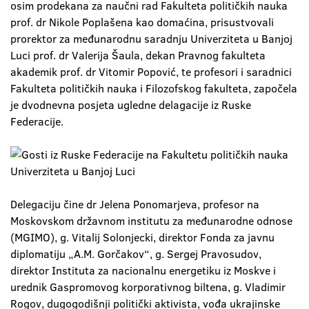
osim prodekana za naučni rad Fakulteta političkih nauka
prof. dr Nikole Poplašena kao domaćina, prisustvovali
prorektor za međunarodnu saradnju Univerziteta u Banjoj
Luci prof. dr Valerija Šaula, dekan Pravnog fakulteta
akademik prof. dr Vitomir Popović, te profesori i saradnici
Fakulteta političkih nauka i Filozofskog fakulteta, započela
je dvodnevna posjeta ugledne delagacije iz Ruske
Federacije.
Delegaciju čine dr Jelena Ponomarjeva, profesor na
Moskovskom državnom institutu za međunarodne odnose
(MGIMO), g. Vitalij Solonjecki, direktor Fonda za javnu
diplomatiju „A.M. Gorčakov“, g. Sergej Pravosudov,
direktor Instituta za nacionalnu energetiku iz Moskve i
urednik Gaspromovog korporativnog biltena, g. Vladimir
Rogov, dugogodišnji politički aktivista, vođa ukrajinske