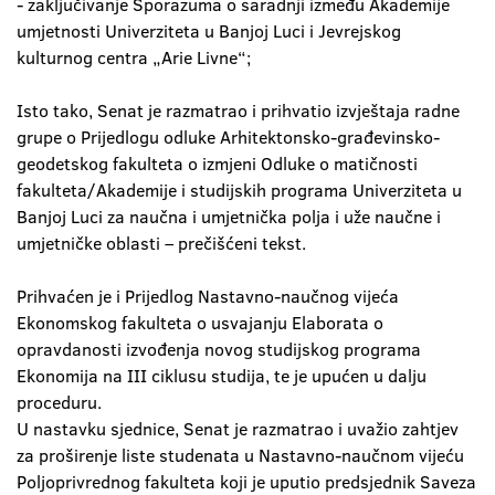
- zaključivanje Sporazuma o saradnji između Akademije
umjetnosti Univerziteta u Banjoj Luci i Jevrejskog
kulturnog centra „Arie Livne“;
Isto tako, Senat je razmatrao i prihvatio izvještaja radne
grupe o Prijedlogu odluke Arhitektonsko-građevinsko-
geodetskog fakulteta o izmjeni Odluke o matičnosti
fakulteta/Akademije i studijskih programa Univerziteta u
Banjoj Luci za naučna i umjetnička polja i uže naučne i
umjetničke oblasti – prečišćeni tekst.
Prihvaćen je i Prijedlog Nastavno-naučnog vijeća
Ekonomskog fakulteta o usvajanju Elaborata o
opravdanosti izvođenja novog studijskog programa
Ekonomija na III ciklusu studija, te je upućen u dalju
proceduru.
U nastavku sjednice, Senat je razmatrao i uvažio zahtjev
za proširenje liste studenata u Nastavno-naučnom vijeću
Poljoprivrednog fakulteta koji je uputio predsjednik Saveza