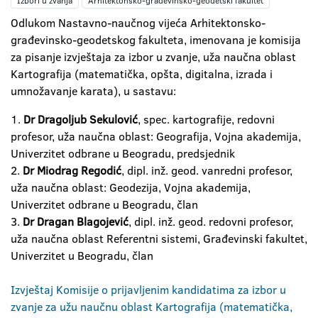
Izbori u zvanja
Arhitektonsko-građevinsko-geodetski fakultet
Odlukom Nastavno-naučnog vijeća Arhitektonsko-
građevinsko-geodetskog fakulteta, imenovana je komisija
za pisanje izvještaja za izbor u zvanje, uža naučna oblast
Kartografija (matematička, opšta, digitalna, izrada i
umnožavanje karata), u sastavu:
1.
Dr Dragoljub Sekulović
, spec. kartografije, redovni
profesor, uža naučna oblast: Geografija, Vojna akademija,
Univerzitet odbrane u Beogradu, predsjednik
2.
Dr Miodrag Regodić
, dipl. inž. geod. vanredni profesor,
uža naučna oblast: Geodezija, Vojna akademija,
Univerzitet odbrane u Beogradu, član
3.
Dr Dragan Blagojević
, dipl. inž. geod. redovni profesor,
uža naučna oblast Referentni sistemi, Građevinski fakultet,
Univerzitet u Beogradu, član
Izvještaj Komisije o prijavljenim kandidatima za izbor u
zvanje za užu naučnu oblast Kartografija (matematička,