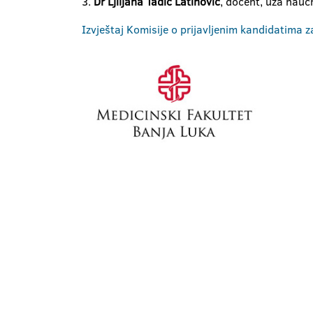
3.
Dr Ljiljana Tadić Latinović
, docent, uža naučn
Izvještaj Komisije o prijavljenim kandidatima z