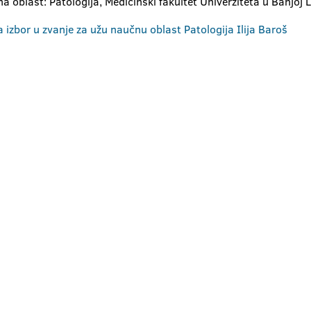
a oblast: Patologija, Medicinski fakultet Univerziteta u Banjoj L
a izbor u zvanje za užu naučnu oblast Patologija Ilija Baroš