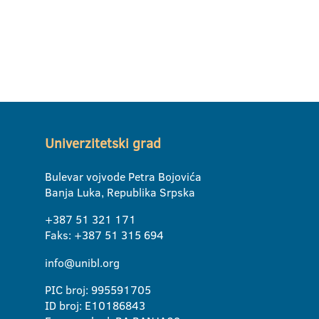
Univerzitetski grad
Bulevar vojvode Petra Bojovića
Banja Luka, Republika Srpska
+387 51 321 171
Faks: +387 51 315 694
info@unibl.org
PIC broj: 995591705
ID broj: E10186843