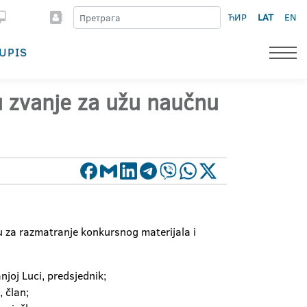
ЋИР
LAT
EN
UPIS
 u zvanje za užu naučnu
 za razmatranje konkursnog materijala i
njoj Luci, predsjednik;
 član;