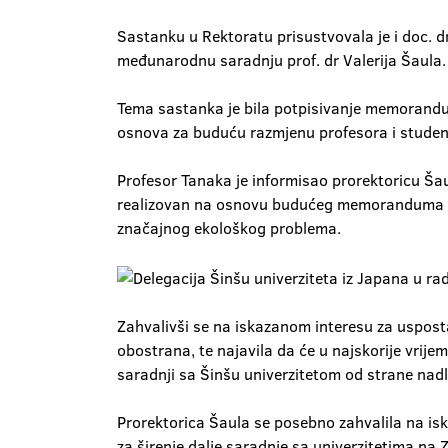
Sastanku u Rektoratu prisustvovala je i doc. dr
međunarodnu saradnju prof. dr Valerija Šaula.
Tema sastanka je bila potpisivanje memoranduma
osnova za buduću razmjenu profesora i studena
Profesor Tanaka je informisao prorektoricu Šau
realizovan na osnovu budućeg memoranduma o sa
značajnog ekološkog problema.
Zahvalivši se na iskazanom interesu za usposta
obostrana, te najavila da će u najskorije vri
saradnji sa Šinšu univerzitetom od strane nadle
Prorektorica Šaula se posebno zahvalila na is
za širenje dalje saradnje sa univerzitetima n