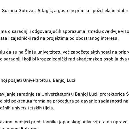
 Suzana Gotovac-Atlagić, a goste je primila i poželjela im dobro
 o saradnji i odgovarajućih sporazuma između ove dvije visokoš
ta i zajednički rad na projektima od obostranog interesa.
lu da su na Šinšu univerzitetu već započete aktivnosti na pripr
radnji i koji bi kroz zajednički rad akademskog osoblja dva u
vljanje saradnje sa Univerzitetom u Banjoj Luci, prorektorica Ša
jeme biti pokrenuta formalna procedura za davanje saglasnosti
žnih univerzitetskih tijela.
kazanoj namjeri predstavnika japanskog univerziteta da upravo 
a Zapadnom Balkanu.