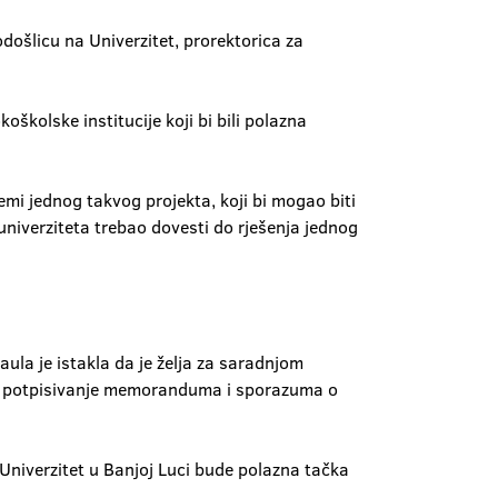
došlicu na Univerzitet, prorektorica za
kolske institucije koji bi bili polazna
emi jednog takvog projekta, koji bi mogao biti
niverziteta trebao dovesti do rješenja jednog
ula je istakla da je želja za saradnjom
 na potpisivanje memoranduma i sporazuma o
Univerzitet u Banjoj Luci bude polazna tačka