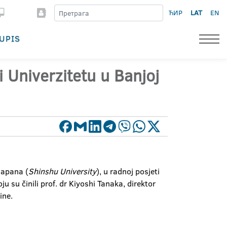
ЋИР
LAT
EN
UPIS
i Univerzitetu u Banjoj
Japana (
Shinshu University
), u radnoj posjeti
 su činili prof. dr Kiyoshi Tanaka, direktor
ine.