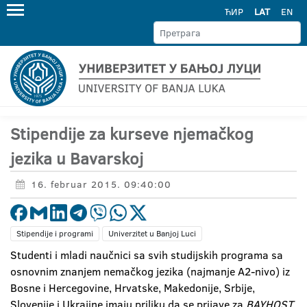
ЋИР
LAT
EN
Stipendije za kurseve njemačkog
jezika u Bavarskoj
16. februar 2015. 09:40:00
Stipendije i programi
Univerzitet u Banjoj Luci
Studenti i mladi naučnici sa svih studijskih programa sa
osnovnim znanjem nemačkog jezika (najmanje A2-nivo) iz
Bosne i Hercegovine, Hrvatske, Makedonije, Srbije,
Slovenije i Ukrajine imaju priliku da se prijave za
BAYHOST