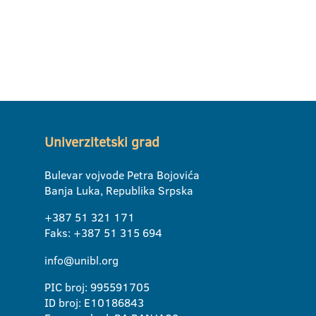
Univerzitetski grad
Bulevar vojvode Petra Bojovića
Banja Luka, Republika Srpska
+387 51 321 171
Faks: +387 51 315 694
info@unibl.org
PIC broj: 995591705
ID broj: E10186843