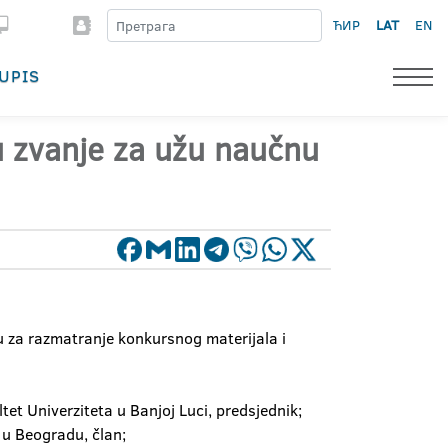
ЋИР
LAT
EN
UPIS
 u zvanje za užu naučnu
 za razmatranje konkursnog materijala i
tet Univerziteta u Banjoj Luci, predsjednik;
 u Beogradu, član;