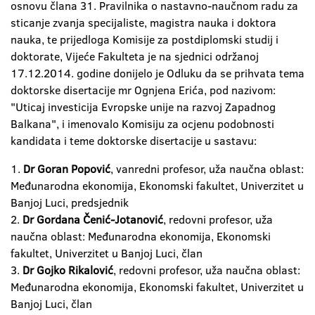
osnovu člana 31. Pravilnika o nastavno-naučnom radu za
sticanje zvanja specijaliste, magistra nauka i doktora
nauka, te prijedloga Komisije za postdiplomski studij i
doktorate, Vijeće Fakulteta je na sjednici održanoj
17.12.2014. godine donijelo je Odluku da se prihvata tema
doktorske disertacije mr Ognjena Erića, pod nazivom:
"Uticaj investicija Evropske unije na razvoj Zapadnog
Balkana", i imenovalo Komisiju za ocjenu podobnosti
kandidata i teme doktorske disertacije u sastavu:
1.
Dr Goran Popović
, vanredni profesor, uža naučna oblast:
Međunarodna ekonomija, Ekonomski fakultet, Univerzitet u
Banjoj Luci, predsjednik
2.
Dr Gordana Čenić-Jotanović
, redovni profesor, uža
naučna oblast: Međunarodna ekonomija, Ekonomski
fakultet, Univerzitet u Banjoj Luci, član
3.
Dr Gojko Rikalović
, redovni profesor, uža naučna oblast:
Međunarodna ekonomija, Ekonomski fakultet, Univerzitet u
Banjoj Luci, član