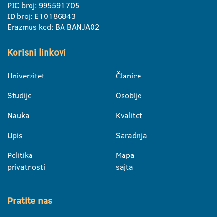
PIC broj: 995591705
ID broj: E10186843
Erazmus kod: BA BANJA02
Korisni linkovi
Univerzitet
Članice
Studije
Osoblje
Nauka
Kvalitet
Upis
Saradnja
Politika
Mapa
privatnosti
sajta
Pratite nas