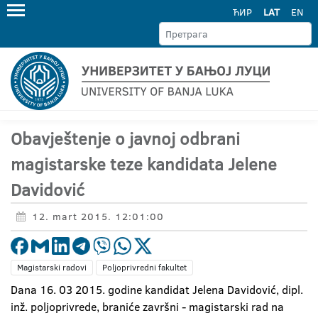
ЋИР
LAT
EN
Obavještenje o javnoj odbrani
magistarske teze kandidata Jelene
Davidović
12. mart 2015. 12:01:00
Magistarski radovi
Poljoprivredni fakultet
Dana 16. 03 2015. godine kandidat Jelena Davidović, dipl.
inž. poljoprivrede, braniće završni - magistarski rad na