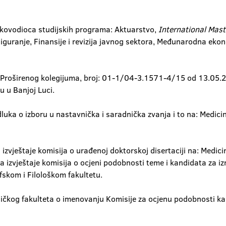
ukovodioca studijskih programa: Aktuarstvo,
International Mast
iguranje, Finansije i revizija javnog sektora, Međunarodna ekono
Proširenog kolegijuma, broj: 01-1/04-3.1571-4/15 od 13.05.201
u u Banjoj Luci.
odluka o izboru u nastavnička i saradnička zvanja i to na: Medi
izvještaje komisija o urađenoj doktorskoj disertaciji na: Medic
a izvještaje komisija o ocjeni podobnosti teme i kandidata za i
skom i Filološkom fakultetu.
ničkog fakulteta o imenovanju Komisije za ocjenu podobnosti kan