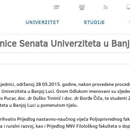
UNIVERZITET
STUDIJE
nice Senata Univerziteta u Banj
 sjednici, održanoj 28 05.2015. godine, nakon provedene proced
Univerziteta u Banjoj Luci. Ovom Odlukom imenovani su sljedeći
vo Pucar, doc. dr Duško Trninić i doc. dr Đorđe Čiča, te student
eta u Banjoj Luci u pomenutom tijelu.
prihvatio Prijedlog nastavno-naučnog vijeća Poljoprivrednog fak
i ruralni razvoj, kao i Prijedlog NNV Filološkog fakulteta o do