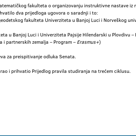
matematičkog fakulteta o organizovanju instruktivne nastave iz
ihvatilo dva prijedloga ugovora o saradnji i to:
detskog fakulteta Univerziteta u Banjoj Luci i Norveškog univer
eta u Banjoj Luci i Univerziteta Pajsije Hilendarski u Plovdiv
ma i partnerskih zemalja – Program –
Erasmus+
)
eva za preispitivanje odluka Senata.
rao i prihvatio Prijedlog pravila studiranja na trećem ciklusu.