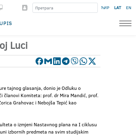
ЋИР
LAT
EN
UPIS
oj Luci
ure tajnog glasanja, donio je Odluku o
 članovi Komiteta: prof. dr Mira Mandić, prof.
i Zorica Grahovac i Nebojša Tepić kao
ulteta o izmjeni Nastavnog plana na I ciklusu
puni izbornih predmeta na svim studijskim