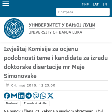
ЋИР
LAT
EN
Izvještaj Komisije za ocjenu
podobnosti teme i kandidata za izradu
doktorske disertacije mr Maje
Simonovske
04. maj 2015. 12:23:00
Doktorati
Filozofski fakultet
Na osnovu člana 71. Zakona o visokom obrazovanju (Sl.