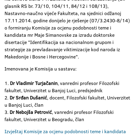
glasnik RS br. 73/10, 104/11, 84/12 i 108/13),
Nastavno-naučno vijeće Fakulteta, na sjednici odžanoj
17.11.2014. godine donijelo je rješenje (07/3.2430-8/14)
o formiranju Komisije za ocjenu podobnosti teme i
kandidata mr Maje Simanovske za izradu doktorske
disertacije "Identifikacija sa nacionalnom grupom i
strategije za prevladavanje viktimizacije kod naroda iz
Makedonije i Bosne i Hercegovine".
Imenovana je Komisija u sastavu:
1.
Dr Vladimir Turjačanin
, vanredni profesor Filozofski
fakultet, Univerzitet u Banjoj Luci, predsjednik
2.
Dr Srđan Dušanić
, docent, Filozofski fakultet, Univerzitet
u Banjoj Luci, član
3.
Dr Nebojša Petrović
, vanredni profesor Filozofski
fakultet, Univerzitet u Beogradu, član
Izvještaj Komisije za ocjenu podobnosti teme i kandidata