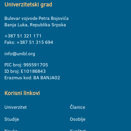
Univerzitetski grad
Bulevar vojvode Petra Bojovića
Banja Luka, Republika Srpska
+387 51 321 171
Faks: +387 51 315 694
info@unibl.org
PIC broj: 995591705
ID broj: E10186843
Erazmus kod: BA BANJA02
Korisni linkovi
Univerzitet
Članice
Studije
Osoblje
Nauka
Kvalitet