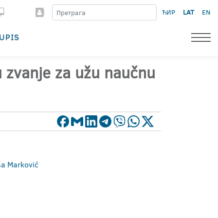
ЋИР
LAT
EN
UPIS
 u zvanje za užu naučnu
aša Marković