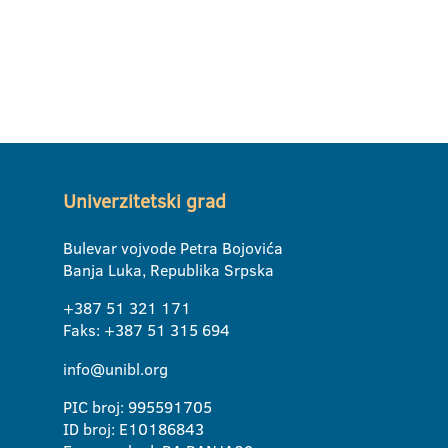
Univerzitetski grad
Bulevar vojvode Petra Bojovića
Banja Luka, Republika Srpska
+387 51 321 171
Faks: +387 51 315 694
info@unibl.org
PIC broj: 995591705
ID broj: E10186843