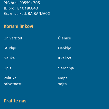
PIC broj: 995591705
ID broj: E10186843
Erazmus kod: BA BANJA02
Korisni linkovi
Univerzitet
Članice
Studije
Osoblje
Nauka
Kvalitet
Upis
Saradnja
Politika
Mapa
privatnosti
sajta
Pratite nas