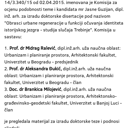
14/3.340/15 od 02.04.2015. imenovana je Komisija za
ocjenu podobnosti teme i kandidata mr Jasne Guzijan, dipl.
inž. arh. za izradu doktorske disertacije pod nazivom
"Obrasci urbane regeneracije u funkciji očuvanja identiteta
istorijskog jezgra - studija slučaja Trebinje". Komisija u
sastavu:
1.
Prof. dr Midrag Ralević
, dipl.inž.arh. uža naučna oblast:
Urbanizam i planiranje prostora, Arhitektonski fakultet,
Univerzitet u Beogradu - predsjednik
2.
Prof. dr Aleksandra Đukić,
dipl.inž.arh. uža naučna
oblast: Urbanizam i planiranje prostora, Arhitektonski
fakultet, Univerzitet u Beogradu - član
3.
Doc. dr Brankica Milojević
, dipl.inž.arh. uža naučna
oblast: Urbanizam i planiranje prostora, Arhitektonsko-
građevinsko-geodetski fakultet, Univerzitet u Banjoj Luci -
član
je pregledala materijal za izradu doktorske teze i podnosi