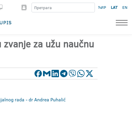
ЋИР
LAT
EN
UPIS
 u zvanje za užu naučnu
ijalnog rada - dr Andrea Puhalić