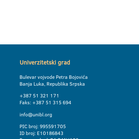
Univerzitetski grad
Bulevar vojvode Petra Bojovića
Banja Luka, Republika Srpska
+387 51 321 171
Faks: +387 51 315 694
info@unibl.org
PIC broj: 995591705
ID broj: E10186843