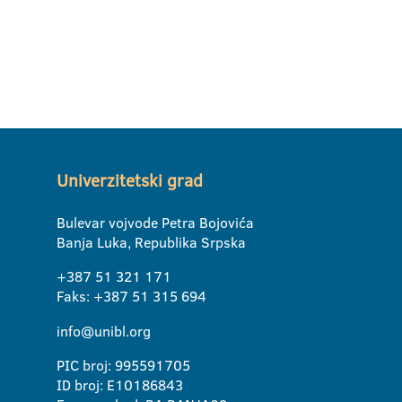
Univerzitetski grad
Bulevar vojvode Petra Bojovića
Banja Luka, Republika Srpska
+387 51 321 171
Faks: +387 51 315 694
info@unibl.org
PIC broj: 995591705
ID broj: E10186843