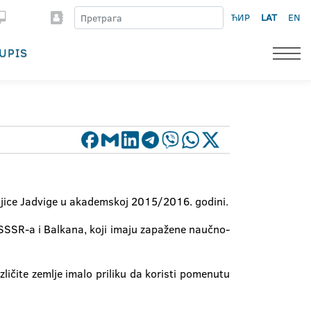
ЋИР
LAT
EN
UPIS
raljice Jadvige u akademskoj 2015/2016. godini.
 SSSR-a i Balkana, koji imaju zapažene naučno-
ličite zemlje imalo priliku da koristi pomenutu