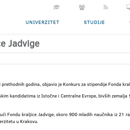
UNIVERZITET
STUDIJE
ce Jadvige
o i prethodnih godina, objavio je Konkurs za stipendije Fonda k
skim kandidatima iz Istočne i Centralne Evrope, bivših zemalja
ući Fondu kraljice Jadvige, skoro 900 mladih naučnika iz 21 raz
erzitetu u Krakovu.