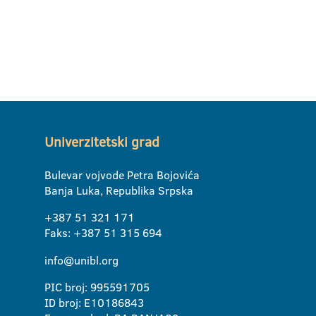
Univerzitetski grad
Bulevar vojvode Petra Bojovića
Banja Luka, Republika Srpska
+387 51 321 171
Faks: +387 51 315 694
info@unibl.org
PIC broj: 995591705
ID broj: E10186843