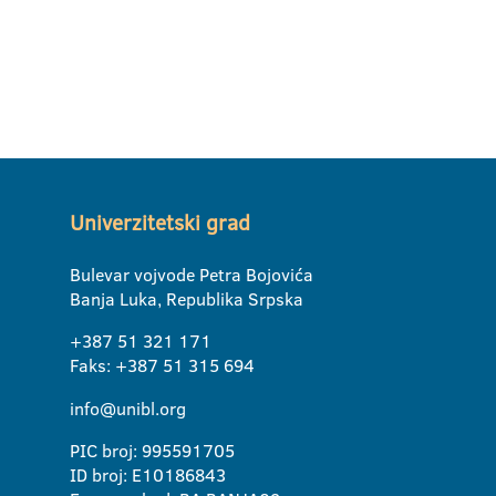
Univerzitetski grad
Bulevar vojvode Petra Bojovića
Banja Luka, Republika Srpska
+387 51 321 171
Faks: +387 51 315 694
info@unibl.org
PIC broj: 995591705
ID broj: E10186843