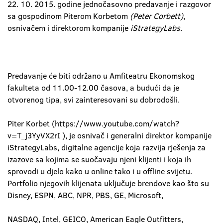
22. 10. 2015. godine jednočasovno predavanje i razgovor
sa gospodinom Piterom Korbetom
(Peter Corbett)
,
osnivačem i direktorom kompanije
iStrategyLabs
.
Predavanje će biti održano u Amfiteatru Ekonomskog
fakulteta od 11.00-12.00 časova, a budući da je
otvorenog tipa, svi zainteresovani su dobrodošli.
Piter Korbet (https://www.youtube.com/watch?
v=T_j3YyVX2rI ), je osnivač i generalni direktor kompanije
iStrategyLabs, digitalne agencije koja razvija rješenja za
izazove sa kojima se suočavaju njeni klijenti i koja ih
sprovodi u djelo kako u online tako i u offline svijetu.
Portfolio njegovih klijenata uključuje brendove kao što su
Disney, ESPN, ABC, NPR, PBS, GE, Microsoft,
NASDAQ, Intel, GEICO, American Eagle Outfitters,