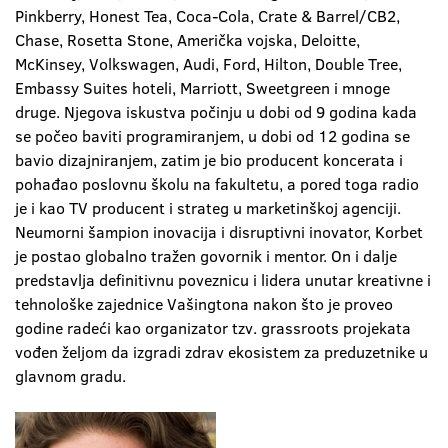
Pinkberry, Honest Tea, Coca-Cola, Crate & Barrel/CB2,
Chase, Rosetta Stone, Američka vojska, Deloitte,
McKinsey, Volkswagen, Audi, Ford, Hilton, Double Tree,
Embassy Suites hoteli, Marriott, Sweetgreen i mnoge
druge. Njegova iskustva počinju u dobi od 9 godina kada
se počeo baviti programiranjem, u dobi od 12 godina se
bavio dizajniranjem, zatim je bio producent koncerata i
pohađao poslovnu školu na fakultetu, a pored toga radio
je i kao TV producent i strateg u marketinškoj agenciji.
Neumorni šampion inovacija i disruptivni inovator, Korbet
je postao globalno tražen govornik i mentor. On i dalje
predstavlja definitivnu poveznicu i lidera unutar kreativne i
tehnološke zajednice Vašingtona nakon što je proveo
godine radeći kao organizator tzv. grassroots projekata
vođen željom da izgradi zdrav ekosistem za preduzetnike u
glavnom gradu.